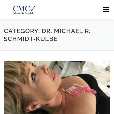
Skip to content
Menu
CMC MUNICH
UNSER IMPRESSUM
CATEGORY: DR. MICHAEL R.
SCHMIDT-KULBE
DATENSCHUTZERKLÄRUNG