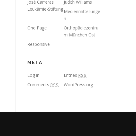
José Carreras
Judith Williams
Leukämie-Stiftung
Medienmitteilunge
n
One Page
Orthopädiezentru
m München Ost
Responsive
META
Log in
Entries
RSS
Comments
WordPress.org
RSS